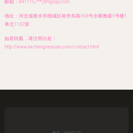
邮箱：8411157**
289@qq.com
地址：河北省衡水市桃城区裕华东路568号水榭雅庭5号楼1
单元1102室
如若转载，请注明出处：
http://www.axchengxinyuan.com/contact.html
电话：1863337**