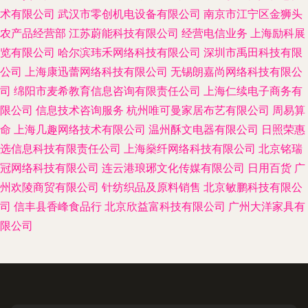
术有限公司
武汉市零创机电设备有限公司
南京市江宁区金狮头
农产品经营部
江苏蔚能科技有限公司
经营电信业务
上海励科展
览有限公司
哈尔滨玮禾网络科技有限公司
深圳市禹田科技有限
公司
上海康迅蕾网络科技有限公司
无锡朗嘉尚网络科技有限公
司
绵阳市麦希教育信息咨询有限责任公司
上海仁续电子商务有
限公司
信息技术咨询服务
杭州唯可曼家居布艺有限公司
周易算
命
上海几趣网络技术有限公司
温州酥文电器有限公司
日照荣惠
选信息科技有限责任公司
上海燊纤网络科技有限公司
北京铭瑞
冠网络科技有限公司
连云港琅琊文化传媒有限公司
日用百货
广
州欢陵商贸有限公司
针纺织品及原料销售
北京敏鹏科技有限公
司
信丰县香峰食品行
北京欣益富科技有限公司
广州大洋家具有
限公司