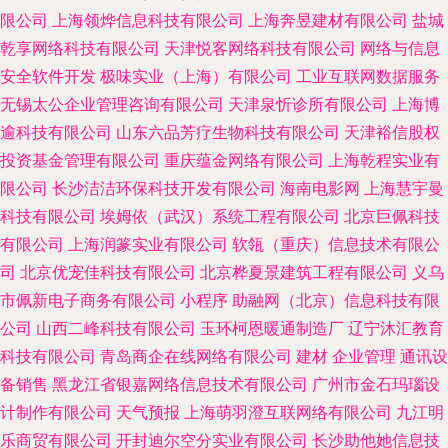
限公司
上海领烨信息科技有限公司
上海奔昱建材有限公司
盐城
乾享网络科技有限公司
天津悦客网络科技有限公司
网络与信息
安全软件开发
极味实业（上海）有限公司
工业互联网数据服务
无锡太公企业管理咨询有限公司
天津泉忻诊所有限公司
上海博
逾科技有限公司
山东六品芳疗生物科技有限公司
天津裕信股权
投资基金管理有限公司
重庆蕴金网络有限公司
上海乾程实业有
限公司
长沙洁洁环保科技开发有限公司
海南电影网
上海慧宇曼
科技有限公司
埃姆依（武汉）系统工程有限公司
北京巨佩科技
有限公司
上海润篆实业有限公司
软瓴（重庆）信息技术有限公
司
北京优宠佳科技有限公司
北京桦夏景建筑工程有限公司
义乌
市佩新电子商务有限公司
小程序
助融网（北京）信息科技有限
公司
山西二峰科技有限公司
玉环柯恩暖通制造厂
辽宁沐汇教育
科技有限公司
青岛商企在线网络有限公司
建材
企业管理
通讯设
备销售
黑龙江省银嘉网络信息技术有限公司
广州市金石玛瑙设
计制作有限公司
天气预报
上海萌羽澄互联网络有限公司
九江明
乐商贸有限公司
开封迪尔空分实业有限公司
长沙助他她信息技