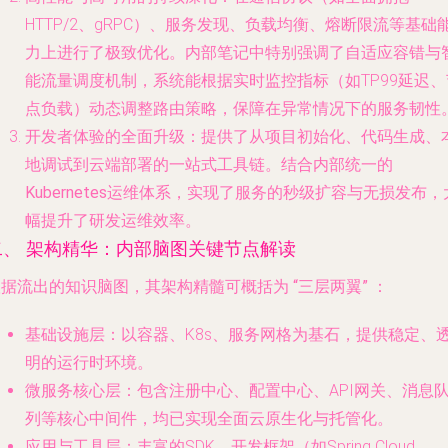
HTTP/2、gRPC）、服务发现、负载均衡、熔断限流等基础
力上进行了极致优化。内部笔记中特别强调了
自适应容错
与
能流量调度
机制，系统能根据实时监控指标（如TP99延迟、
点负载）动态调整路由策略，保障在异常情况下的服务韧性
开发者体验的全面升级
：提供了从项目初始化、代码生成、
地调试到云端部署的一站式工具链。结合
内部统一的
Kubernetes运维体系
，实现了服务的秒级扩容与无损发布，
幅提升了研发运维效率。
二、 架构精华：内部脑图关键节点解读
根据流出的知识脑图，其架构精髓可概括为
“三层两翼”
：
基础设施层
：以容器、K8s、服务网格为基石，提供稳定、
明的运行时环境。
微服务核心层
：包含注册中心、配置中心、API网关、消息
列等核心中间件，均已实现全面云原生化与托管化。
应用与工具层
：丰富的SDK、开发框架（如Spring Cloud