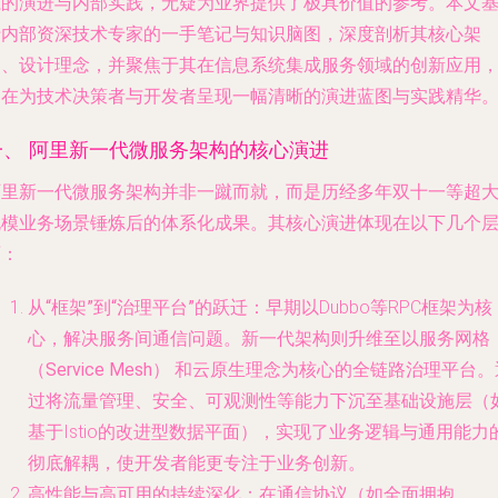
系的演进与内部实践，无疑为业界提供了极具价值的参考。本文
于内部资深技术专家的一手笔记与知识脑图，深度剖析其核心架
构、设计理念，并聚焦于其在信息系统集成服务领域的创新应用
旨在为技术决策者与开发者呈现一幅清晰的演进蓝图与实践精华
一、 阿里新一代微服务架构的核心演进
阿里新一代微服务架构并非一蹴而就，而是历经多年双十一等超
规模业务场景锤炼后的体系化成果。其核心演进体现在以下几个
面：
从“框架”到“治理平台”的跃迁
：早期以Dubbo等RPC框架为核
心，解决服务间通信问题。新一代架构则升维至以
服务网格
（Service Mesh）
和
云原生
理念为核心的
全链路治理平台
。
过将流量管理、安全、可观测性等能力下沉至基础设施层（
基于Istio的改进型数据平面），实现了业务逻辑与通用能力
彻底解耦，使开发者能更专注于业务创新。
高性能与高可用的持续深化
：在通信协议（如全面拥抱