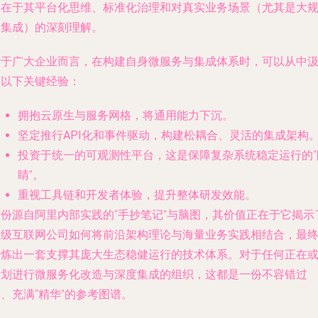
更在于其
平台化思维、标准化治理和对真实业务场景（尤其是大
模集成）的深刻理解
。
对于广大企业而言，在构建自身微服务与集成体系时，可以从中
取以下关键经验：
拥抱云原生与服务网格
，将通用能力下沉。
坚定推行API化和事件驱动
，构建松耦合、灵活的集成架构
投资于统一的可观测性平台
，这是保障复杂系统稳定运行的“
睛”。
重视工具链和开发者体验
，提升整体研发效能。
这份源自阿里内部实践的“手抄笔记”与脑图，其价值正在于它揭示
顶级互联网公司如何将前沿架构理论与海量业务实践相结合，最
锤炼出一套支撑其庞大生态稳健运行的技术体系。对于任何正在
计划进行微服务化改造与深度集成的组织，这都是一份不容错过
、充满“精华”的参考图谱。