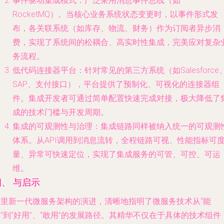
事件驱动集成模式
：广泛采用
消息事件总线
（如
RocketMQ）。当核心业务系统状态变更时，以事件形式发
布，各关联系统（如库存、物流、财务）作为订阅者异步消
费，实现了系统间的松耦合、高实时性集成，完美应对复杂
务流程。
低代码连接器平台
：针对常见的第三方系统（如Salesforce
SAP、支付接口），平台提供了预制化、可视化的连接器组
件。集成开发者可通过简单配置快速完成对接，极大降低了
成的技术门槛与开发周期。
集成的可观测性与治理
：集成链路同样被纳入统一的可观测
体系。从API调用到消息流转，全程链路可视、性能指标可
量、异常可快速定位，实现了集成服务的可管、可控、可运
维。
四、 与启示
阿里新一代微服务架构的演进，清晰地指明了微服务技术从“能
”到“好用”、“敢用”的发展路径。其精华不仅在于具体的技术组件